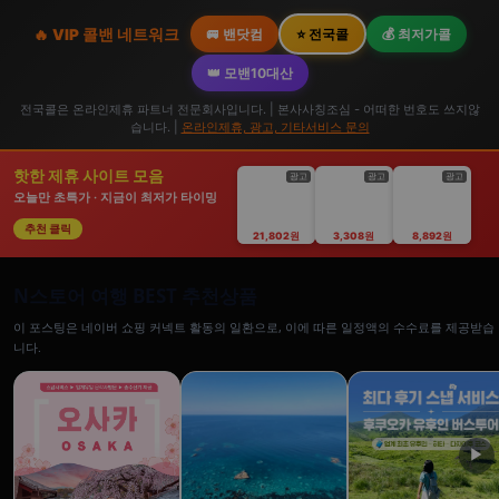
🔥 VIP 콜밴 네트워크
🚐 밴닷컴
⭐ 전국콜
💰 최저가콜
👑 모밴10대산
전국콜은 온라인제휴 파트너 전문회사입니다. | 본사사칭조심 - 어떠한 번호도 쓰지않
습니다. |
온라인제휴, 광고, 기타서비스 문의
핫한 제휴 사이트 모음
광고
광고
광고
오늘만 초특가 · 지금이 최저가 타이밍
추천 클릭
21,802원
3,308원
8,892원
N스토어 여행 BEST 추천상품
이 포스팅은 네이버 쇼핑 커넥트 활동의 일환으로, 이에 따른 일정액의 수수료를 제공받습
니다.
▶