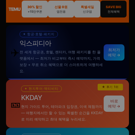
30% 할인
선물 0원
특별세일
SAVE BIG
TEMU
+15만쿠폰
앱전용
신규앱
전체혜택
✦ 항공·호텔·패키지
익스피디아
✈️
최저가
전 세계 항공권, 호텔, 렌터카, 여행 패키지를 한 플
예약 →
랫폼에서 — 최저가 비교부터 즉시 예약까지, 가격
보장 + 무료 취소 혜택으로 더 스마트하게 여행하세
요.
★ 후기 1위
✦ 현지투어·액티비티
KKDAY
🎫
바로
예약 →
현지 가이드 투어, 테마파크 입장권, 이색 체험까지
— 여행지에서만 할 수 있는 특별한 순간을 KKDAY
로 미리 예약하고 최대 혜택을 누리세요.