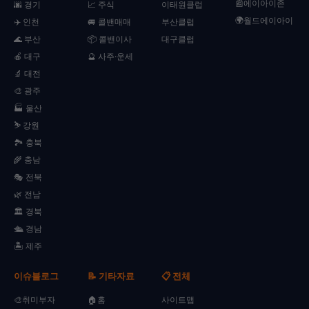
📰에이아이존
🌆 경기
📈 주식
이태원클럽
🌍월드에이아이
✈️ 인천
🚐 콜밴매매
부산클럽
🌊 부산
📦 콜밴이사
대구클럽
🍎 대구
🔮 사주·운세
🔬 대전
🎨 광주
🏭 울산
⛷️ 강원
🏞️ 충북
🌾 충남
🎭 전북
🌿 전남
🏛️ 경북
🛳️ 경남
🏝️ 제주
이슈블로그
📝 기타자료
📋 전체
🎨취미부자
🏠홈
사이트맵