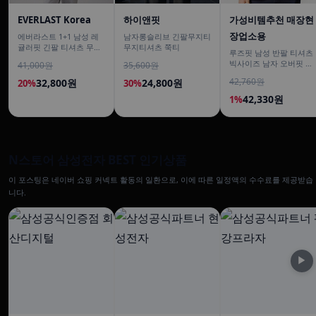
EVERLAST Korea
하이앤핏
가성비템추천 매장현
장업소용
에버라스트 1+1 남성 레
남자롱슬리브 긴팔무지티
귤러핏 긴팔 티셔츠 무지
무지티셔츠 쭉티
루즈핏 남성 반팔 티셔츠
티
빅사이즈 남자 오버핏 티
41,000원
35,600원
셔츠 무지티셔츠 여름
42,760원
32,800원
24,800원
20%
30%
42,330원
1%
N스토어 삼성전자 BEST 인기상품
이 포스팅은 네이버 쇼핑 커넥트 활동의 일환으로, 이에 따른 일정액의 수수료를 제공받습
니다.
▶