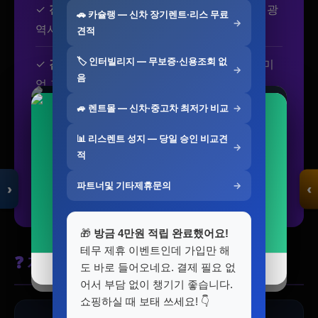
✓
전국 네트워크:
대전광역시 포함 전국 16개 광
🚗 카슐랭 — 신차 장기렌트·리스 무료
→
역시·도 직영 서비스
견적
🏷️ 인터빌리지 — 무보증·신용조회 없
✓
검증된 파트너:
엄격한 심사를 통과한 프리미
→
음
엄 파트너사만 제휴
🚙 렌트몰 — 신차·중고차 최저가 비교
→
✓
투명한 가격:
숨은 비용 없는 명확한 요금제
두부혁명 먼지없는 고양이 두부모래 슬림입자
삼성 갤럭시 워치8 클래식 블루투스
모두의백화점
2.5kg x 5개입
📊 리스렌트 성지 — 당일 승인 비교견
→
명품 · 패션 · 생활
✓
24시간 상담:
언제든 전문 상담사 연결
569,000원
적
총집합 보기
41,500원
540,500원
5%
33,650원
파트너및 기타제휴문의
→
✓
사후 관리:
서비스 완료 후에도 책임지는 A/S
›
‹
19%
자세히 보기 →
자세히 보기 →
🎁
방금 4만원 적립 완료했어요!
입점 · 제휴 문의
테무 제휴 이벤트인데 가입만 해
❓ 자주 묻는 질문
도 바로 들어오네요. 결제 필요 없
오늘 하루 닫기
닫기
오늘 하루 닫기
닫기
어서 부담 없이 챙기기 좋습니다.
쇼핑하실 때 보태 쓰세요! 👇