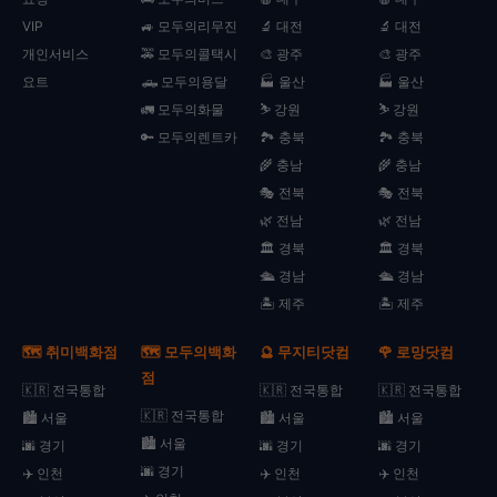
VIP
🚙 모두의리무진
🔬 대전
🔬 대전
개인서비스
🚕 모두의콜택시
🎨 광주
🎨 광주
요트
🛻 모두의용달
🏭 울산
🏭 울산
🚛 모두의화물
⛷️ 강원
⛷️ 강원
🔑 모두의렌트카
🏞️ 충북
🏞️ 충북
🌾 충남
🌾 충남
🎭 전북
🎭 전북
🌿 전남
🌿 전남
🏛️ 경북
🏛️ 경북
🛳️ 경남
🛳️ 경남
🏝️ 제주
🏝️ 제주
🗺️ 취미백화점
🗺️ 모두의백화
🔮 무지티닷컴
🌹 로망닷컴
점
🇰🇷 전국통합
🇰🇷 전국통합
🇰🇷 전국통합
🇰🇷 전국통합
🏙️ 서울
🏙️ 서울
🏙️ 서울
🏙️ 서울
🌆 경기
🌆 경기
🌆 경기
🌆 경기
✈️ 인천
✈️ 인천
✈️ 인천