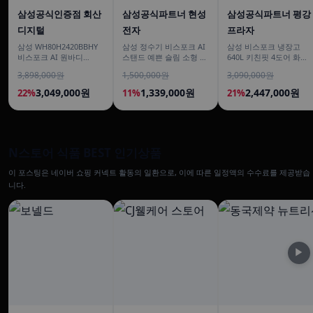
삼성공식인증점 회산
삼성공식파트너 현성
삼성공식파트너 평강
디지털
전자
프라자
삼성 WH80H2420BBHY
삼성 정수기 비스포크 AI
삼성 비스포크 냉장고
비스포크 AI 원바디
스탠드 예쁜 슬림 소형 일
640L 키친핏 4도어 화이
24kg+20kg 세제자동투
시불 비스코프 직수 냉온
트+베이지
3,898,000원
1,500,000원
3,090,000원
입 1등급
커피정수기
3,049,000원
1,339,000원
2,447,000원
22%
11%
21%
N스토어 식품 BEST 인기상품
이 포스팅은 네이버 쇼핑 커넥트 활동의 일환으로, 이에 따른 일정액의 수수료를 제공받습
니다.
▶