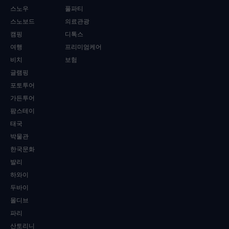
스노우
풀파티
스노보드
의료관광
캠핑
디톡스
여행
프리미엄케어
비치
보험
글램핑
포토투어
가든투어
팜스테이
태국
박물관
한국문화
발리
하와이
두바이
몰디브
파리
산토리니