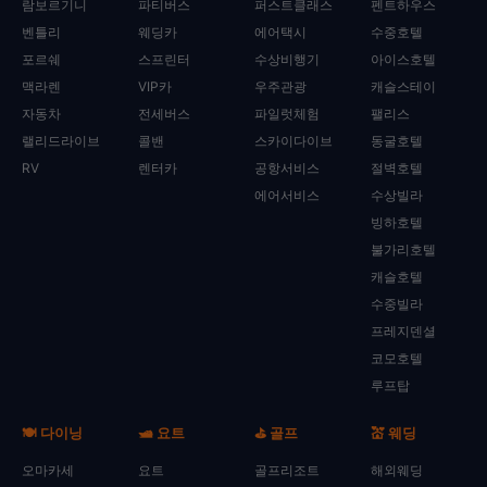
람보르기니
파티버스
퍼스트클래스
펜트하우스
벤틀리
웨딩카
에어택시
수중호텔
포르쉐
스프린터
수상비행기
아이스호텔
맥라렌
VIP카
우주관광
캐슬스테이
자동차
전세버스
파일럿체험
팰리스
랠리드라이브
콜밴
스카이다이브
동굴호텔
RV
렌터카
공항서비스
절벽호텔
에어서비스
수상빌라
빙하호텔
불가리호텔
캐슬호텔
수중빌라
프레지덴셜
코모호텔
루프탑
🍽️ 다이닝
🛥️ 요트
⛳ 골프
💒 웨딩
오마카세
요트
골프리조트
해외웨딩