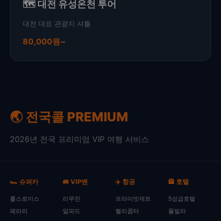
🗺️ 대전 유성온천 투어
대전 대표 관광지 셔틀
80,000원~
🌏 전국콜 PREMIUM
2026년 전국 프리미엄 VIP 여행 서비스
🏎️ 슈퍼카
🚐 VIP밴
✈️ 항공
🏨 호텔
롤스로이스
리무진
프라이빗제트
5성급호텔
페라리
알파드
헬리콥터
풀빌라