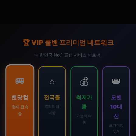
🏆 VIP 콜밴 프리미엄 네트워크
대한민국 No.1 콜밴 서비스 파트너
🚐
⭐
💰
👑
밴닷컴
전국콜
최저가
모밴
콜
10대
프리미엄
현재 접속
여행
중
산
가성비 여
행
프리미엄
VIP