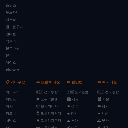
스위스
투스카니
엘부리
월드컵투어
만다린
럭셔리
블루라군
온천
아이스
테마파크
📋 기타주요
🚗 모밴10대산
🚐 밴닷컴
🚐 최저가콜
비즈니스
🇰🇷 전국통합
🇰🇷 전국통합
🇰🇷 전국통합
이벤트
🚐 모두의콜밴
🏙️ 서울
🏙️ 서울
이사
📦 모두의이사
🌆 경기
🌆 경기
파트너
💍 모두의웨딩카
✈️ 인천
✈️ 인천
서비스
⛺ 모두의캠핑카
🌊 부산
🌊 부산
쇼핑
🚌 모두의버스
🍎 대구
🍎 대구