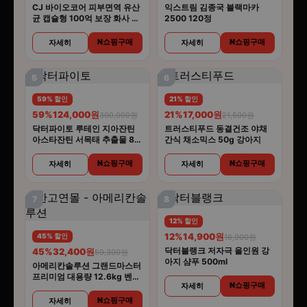
CJ 바이오코어 피부면역 유산
익스트림 김종국 블랙마카
균 캡슐형 100억 보장 화사 유
2500 120정
산균 30캡슐 5개
N쇼핑구매
N쇼핑구매
자세히
자세히
5
6
59% 할인
21% 할인
59%
124,000원
21%
17,000원
300,000원
21,500원
닥터파이토 루테인 지아잔틴
트러스티푸드 동결건조 야채
아스타잔틴 서목태 추출물 8중
간식 채소믹스 50g 강아지
복합기능성 30캡슐 6개
N쇼핑구매
N쇼핑구매
자세히
자세히
7
8
12% 할인
12%
14,900원
45% 할인
16,900원
닥터블랭크 저자극 올인원 강
45%
32,400원
59,300원
아지 샴푸 500ml
아메리칸솔루션 그랜드마스터
프리미엄 대용량 12.6kg 벤토
N쇼핑구매
자세히
나이트 고양이모래
N쇼핑구매
자세히