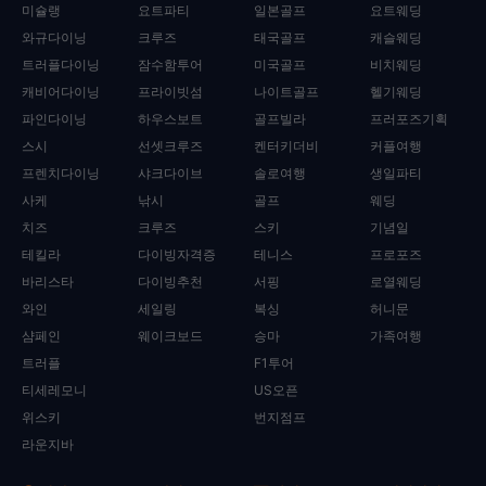
미슐랭
요트파티
일본골프
요트웨딩
와규다이닝
크루즈
태국골프
캐슬웨딩
트러플다이닝
잠수함투어
미국골프
비치웨딩
캐비어다이닝
프라이빗섬
나이트골프
헬기웨딩
파인다이닝
하우스보트
골프빌라
프러포즈기획
스시
선셋크루즈
켄터키더비
커플여행
프렌치다이닝
샤크다이브
솔로여행
생일파티
사케
낚시
골프
웨딩
치즈
크루즈
스키
기념일
테킬라
다이빙자격증
테니스
프로포즈
바리스타
다이빙추천
서핑
로열웨딩
와인
세일링
복싱
허니문
샴페인
웨이크보드
승마
가족여행
트러플
F1투어
티세레모니
US오픈
위스키
번지점프
라운지바