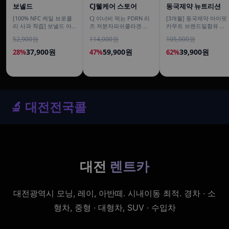
보넬드
CJ웰케어 스토어
동국제약 뉴트리션
[100% NFC 케일 브로콜
CJ 이너비 먹는 PDRN 리
[3개월] 동국제약 마이핏
리 사과 착즙] 보넬드 아
즈 저분자피쉬콜라겐 히
카무트 브랜드밀함유 효
이엠 그린 베지터블, 1L, 3
알루론산 뮤신 스틱젤리
소 골드 곡물 발효 역가수
52,900원
114,000원
105,000원
개
14포, 3개
치 30포, 3개
37,900원
59,900원
39,900원
28%
47%
62%
🔬 대전전국콜
대전
렌트카
대전광역시 모닝, 레이, 아반떼. 시내이동 최적. 경차 · 소
형차, 중형 · 대형차, SUV · 수입차