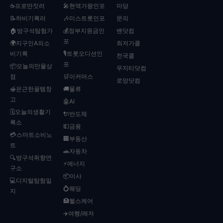
☕프로딴짓러
🎤현역가왕인포
마당
📝하비기록러
🎶미스트롯인포
문의
🏠방구석탐험가
💰정부지원금인
밴닷컴
포
🌍지구인A의소
최저가콜
비기록
🎙️트롯오디션인
전국콜
포
📦오늘의만물상
무지티닷컴
점
🛒이커머스
로망닷컴
🍯은근한꿀템창
🚚물류
고
🤖AI
🗓️오늘의생활기
🔌반도체
록소
💵금융
💳스마트소비노
🏢부동산
트
🚗자동차
🔍방구석취향연
⚡에너지
구소
📦이사
💻디지털탐험일
💍웨딩
지
🏥헬스케어
✈️여행/레저