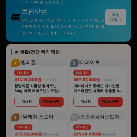
✦ 프리미엄 공항픽업
트립닷컴
🚐
픽업
예약 →
공항 도착 즉시 전담 기사가 안내 — 전용 차량으로
호텔까지 짐 걱정 없이, 피곤한 이동을 프리미엄 픽
업 서비스로 편안하게 시작하세요.
🔥 생활/건강 특가 랭킹
1
2
41% 할인
56% 할인
41%
19,800원
56%
87,000원
33,600원
200,000원
함량의꿈 식물성 멜라토닌
닥터파이토 루테인 지아잔틴
5mg 미국 메라토닌 L 트립토
아스타잔틴 서목태 추출물 8중
판 룰라바이
복합기능성 30캡슐 4개
N쇼핑구매
N쇼핑구매
자세히
자세히
3
4
55% 할인
22% 할인
55%
58,900원
22%
34,900원
130,500원
45,000원