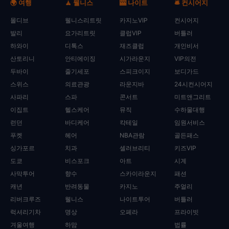
🌍 여행
🧘 웰니스
🎰 나이트
🛎️ 컨시어지
몰디브
웰니스리트릿
카지노VIP
컨시어지
발리
요가리트릿
클럽VIP
버틀러
하와이
디톡스
재즈클럽
개인비서
산토리니
안티에이징
시가라운지
VIP의전
두바이
줄기세포
스피크이지
보디가드
스위스
의료관광
라운지바
24시컨시어지
사파리
스파
콘서트
미트앤그리트
이집트
헬스케어
뮤직
수하물대행
런던
바디케어
칵테일
임원서비스
푸켓
헤어
NBA관람
골든패스
싱가포르
치과
셀러브리티
키즈VIP
도쿄
비스포크
아트
시계
사막투어
향수
스카이라운지
패션
캐년
반려동물
카지노
주얼리
리버크루즈
웰니스
나이트투어
버틀러
럭셔리기차
명상
오페라
프라이빗
겨울여행
하맘
법률