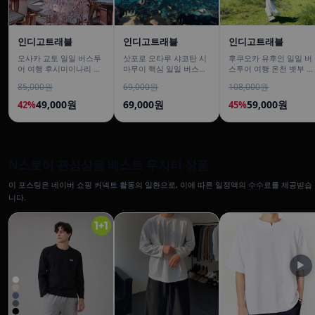
인디고트래블
인디고트래블
인디고트래블
오사카 교토 일일 버스투
삿포로 오타루 샤코탄 시
후쿠오카 유후인 일일 버
어 여행 후시미이나리 아
마무이 핵심 일일 버스투
스투어 여행 온천 벳부 유
라시야마 은각사 청수사
어/ DSLR 촬영
후다케 히타 다자이후
85,000원
69,000원
108,000원
철학의길
49,000원
69,000원
59,000원
42%
45%
N스토어 관심상품 베스트 무지티 상품
이 포스팅은 네이버 쇼핑 커넥트 활동의 일환으로, 이에 따른 일정액의 수수료를 제공받습
니다.
▶