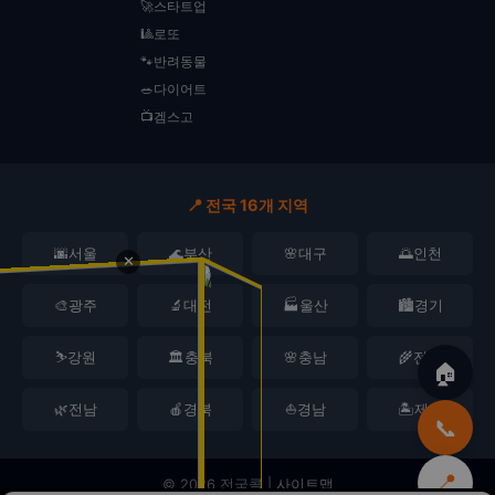
🚀스타트업
🎱로또
🐾반려동물
🥗다이어트
📺겜스고
📍 전국 16개 지역
🌆서울
🌊부산
🌸대구
🌅인천
✕
🎨광주
🔬대전
🏭울산
🏙️경기
⛷️강원
🏛️충북
🌸충남
🌾전북
🏠
🌿전남
🍎경북
⛵경남
🏝️제주
📞
📍
© 2026 전국콜 |
사이트맵